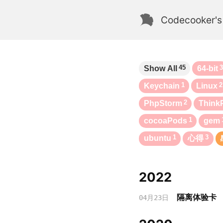
Codecooker's
45
Show All
64-bit
1
2
Keychain
Linux
2
PhpStorm
Think
1
cocoaPods
gem
1
3
ubuntu
心得
2022
隔离体验卡
04月23日