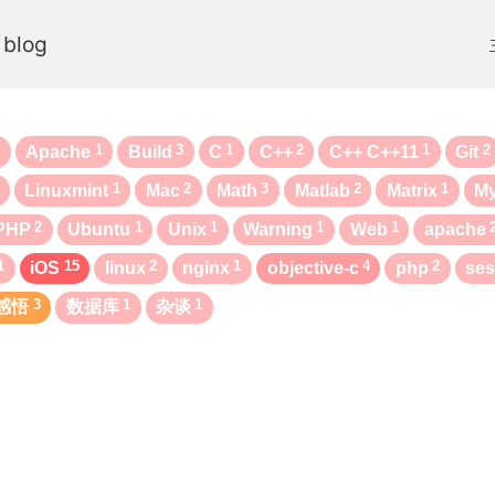
 blog
3
1
3
1
2
1
2
Apache
Build
C
C++
C++ C++11
Git
1
2
3
2
1
Linuxmint
Mac
Math
Matlab
Matrix
M
2
1
1
1
1
PHP
Ubuntu
Unix
Warning
Web
apache
1
15
2
1
4
2
iOS
linux
nginx
objective-c
php
ses
3
1
1
感悟
数据库
杂谈