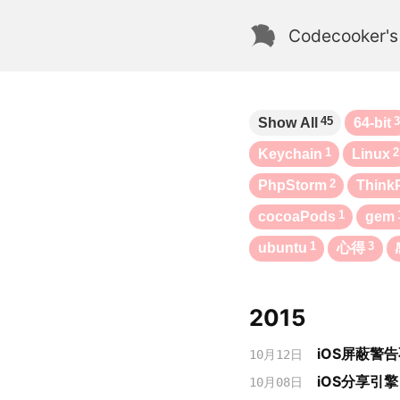
Codecooker's
45
Show All
64-bit
1
2
Keychain
Linux
2
PhpStorm
Think
1
cocoaPods
gem
1
3
ubuntu
心得
2015
iOS屏蔽警
10月12日
iOS分享引擎
10月08日