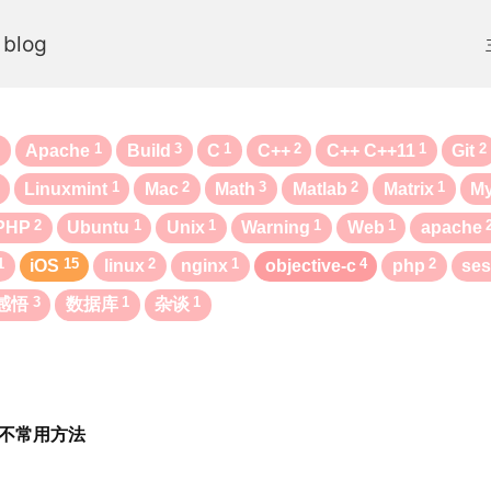
 blog
3
1
3
1
2
1
2
Apache
Build
C
C++
C++ C++11
Git
1
2
3
2
1
Linuxmint
Mac
Math
Matlab
Matrix
M
2
1
1
1
1
PHP
Ubuntu
Unix
Warning
Web
apache
1
15
2
1
4
2
iOS
linux
nginx
objective-c
php
ses
3
1
1
感悟
数据库
杂谈
告不常用方法