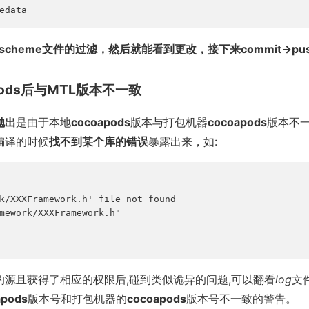
edata
cscheme文件的过滤，然后就能看到更改，接下来commit->pu
pods后与MTL版本不一致
抛出
是由于本地
cocoapods
版本与打包机器
cocoapods
版本不
编译的时候
找不到某个库的错误
暴露出来，如:
k/XXXFramework.h' file not found

mework/XXXFramework.h"

源且获得了相应的权限后,碰到类似诡异的问题,可以翻看
log
文
apods
版本号和打包机器的
cocoapods
版本号不一致的警告。