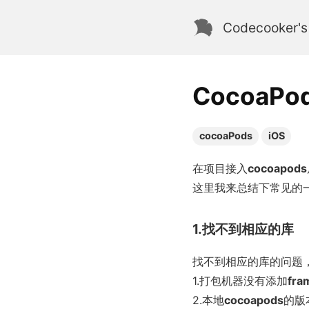
Codecooker's
CocoaP
cocoaPods
iOS
在项目接入
cocoapods
这里我来总结下常见的
1.找不到相应的库
找不到相应的库的问题
1.打包机器没有添加
fra
2.本地
cocoapods
的版