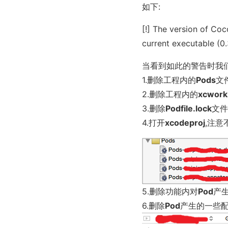
如下:
[!] The version of Coc
current executable (0.
当看到如此的警告时我
1.删除工程内的
Pods
文
2.删除工程内的
xcwork
3.删除
Podfile.lock
文件
4.打开
xcodeproj
,注意
5.删除功能内对
Pod
产
6.删除
Pod
产生的一些