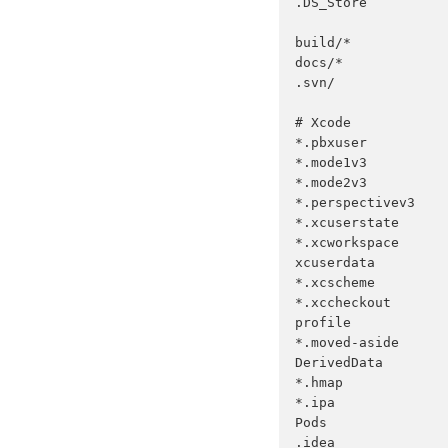
.DS_Store

build/*

docs/*

.svn/

# Xcode

*.pbxuser

*.mode1v3

*.mode2v3

*.perspectivev3

*.xcuserstate

*.xcworkspace

xcuserdata

*.xcscheme

*.xccheckout

profile

*.moved-aside

DerivedData

*.hmap

*.ipa

Pods

.idea
