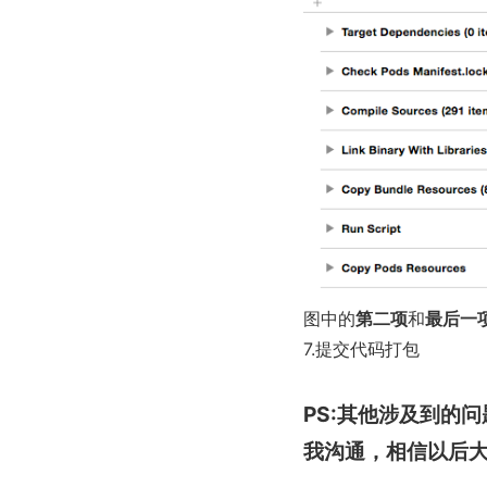
图中的
第二项
和
最后一
7.提交代码打包
PS:其他涉及到的
我沟通，相信以后